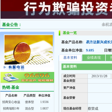
基金公告：
余杭农村
基金一览
基金产品名称:
易方达新兴成长
基金单位净值:
9.695
日增
基本资料
业绩表现
基本资料
成立时间
2013/11/28
基金类型
热销-基金
资产净值
产品名称
产品类型
单位净值
基金荣誉
招商安心收益
债券型
1.9336
招商瑞联1年
混合型
1.0837
现任基金经理
蔡荣成