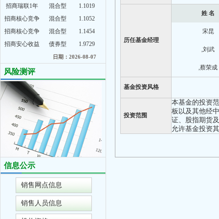
招商瑞联1年
混合型
1.1019
姓 名
招商核心竞争
混合型
1.1052
招商核心竞争
混合型
1.1454
宋昆
历任基金经理
招商安心收益
债券型
1.9729
,刘武
日期：2026-08-07
,蔡荣成
风险测评
基金投资风格
本基金的投资范
板以及其他经中
投资范围
证、股指期货及
允许基金投资其
信息公示
销售网点信息
销售人员信息