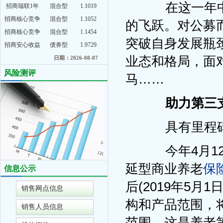
在这一年中
招商瑞联1年
混合型
1.1019
招商核心竞争
混合型
1.1052
的飞跃。对公募
招商核心竞争
混合型
1.1454
突破自身发展瓶
招商安心收益
债券型
1.9729
业态和格局，面
日期：2026-08-07
风险测评
马……
助力第三
具有里程碑
今年4月12
延型商业养老
保
信息公示
后(2019年5
销售网点信息
构和产品范围，
销售人员信息
范围。这是养老