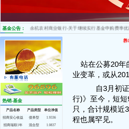
基金公告：
余杭农村商业银行-关于继续实行基金申购费率优惠的公告
养
站在公募20
业变革，或从20
自3月初证
行)》至今，短短
热销-基金
只，合计规模近
产品名称
产品类型
单位净值
程也属罕见。
招商安心收益
债券型
1.9336
招商瑞联1年
混合型
1.0837