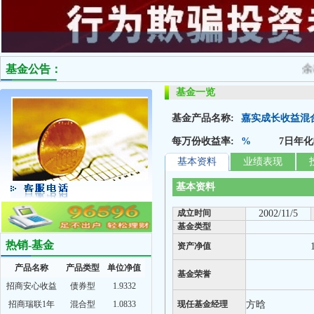
基金公告：
余杭
基金一览
基金产品名称:
嘉实成长收益混
每万份收益率:
%
7日年化
基本资料
业绩表现
基本资料
成立时间
2002/11/5
基金类型
热销-基金
资产净值
产品名称
产品类型
单位净值
基金荣誉
招商安心收益
债券型
1.9332
招商瑞联1年
混合型
1.0833
现任基金经理
方晗