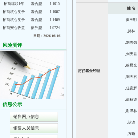
招商瑞联1年
混合型
1.1015
姓 名
招商核心竞争
混合型
1.1067
招商核心竞争
混合型
1.1469
窦玉明
招商安心收益
债券型
1.9724
,孙林
日期：2026-08-06
,刘志强
风险测评
,刘天君
,徐晨光
历任基金经理
,刘天君
,任竞辉
,邵秋涛
信息公示
,谢泽林
销售网点信息
,胡涛
销售人员信息
,方晗