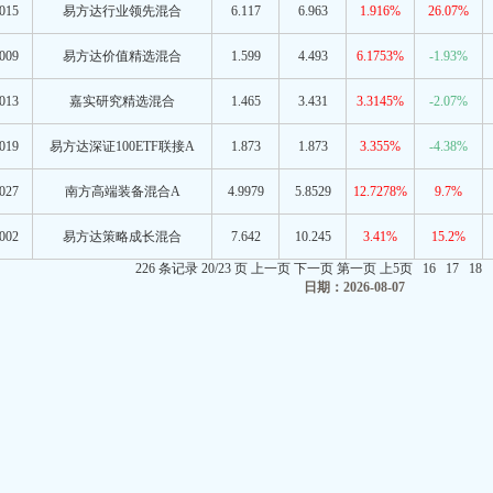
015
易方达行业领先混合
6.117
6.963
1.916%
26.07%
009
易方达价值精选混合
1.599
4.493
6.1753%
-1.93%
013
嘉实研究精选混合
1.465
3.431
3.3145%
-2.07%
019
易方达深证100ETF联接A
1.873
1.873
3.355%
-4.38%
027
南方高端装备混合A
4.9979
5.8529
12.7278%
9.7%
002
易方达策略成长混合
7.642
10.245
3.41%
15.2%
226 条记录 20/23 页
上一页
下一页
第一页
上5页
16
17
18
日期：2026-08-07