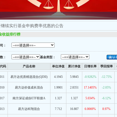
续实行基金申购费率优惠的公告
金收益排行榜
司：
数：
基金类型：
代码
产品名称
单位净值
累计净值
日增长率
季回报率
011
易方达优质精选混合(QDII)
4.1945
5.9845
-0.9282%
-12.75%
010
易方达价值成长混合
1.9901
2.8351
17.1405%
-2.05%
017
南方深证成份ETF联接A
1.327
1.327
5.034%
-6.12%
013
易方达科翔混合
7.712
16.807
6.0069%
8.97%