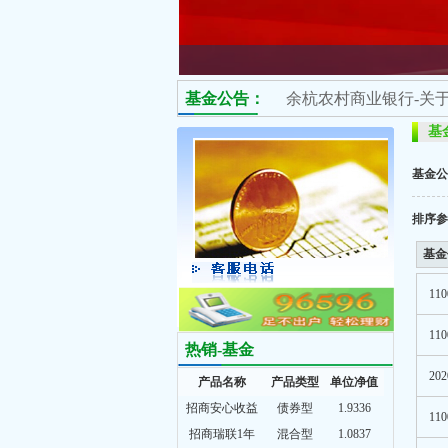
基金公告：
余杭农村商业银行-关于继
基
基金公
排序参
基金
110
110
热销-基金
202
产品名称
产品类型
单位净值
招商安心收益
债券型
1.9336
110
招商瑞联1年
混合型
1.0837